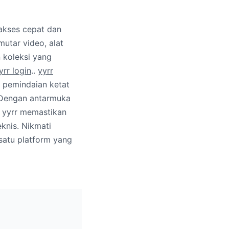
akses cepat dan
mutar video, alat
 koleksi yang
yrr login
..
yyrr
 pemindaian ketat
. Dengan antarmuka
 yyrr memastikan
eknis. Nikmati
satu platform yang