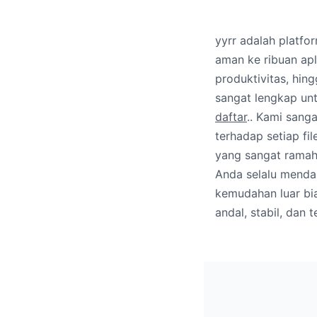
yyrr adalah platf
aman ke ribuan apl
produktivitas, hin
sangat lengkap un
daftar
.. Kami san
terhadap setiap fi
yang sangat ramah
Anda selalu mendap
kemudahan luar bi
andal, stabil, dan 