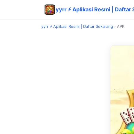
yyrr ⚡ Aplikasi Resmi | Daftar
yyrr ⚡ Aplikasi Resmi | Daftar Sekarang
›
APK