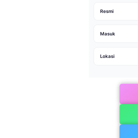
Resmi
Masuk
Lokasi