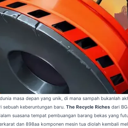
dunia masa depan yang unik, di mana sampah bukanlah akhi
ri sebuah keberuntungan baru.
The Recycle Riches
dari B
alam suasana tempat pembuangan barang bekas yang futur
rkarat dan 898aa komponen mesin tua diolah kembali mela