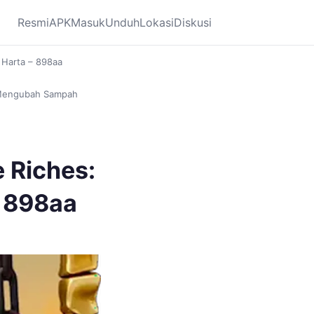
Resmi
APK
Masuk
Unduh
Lokasi
Diskusi
 Harta – 898aa
: Mengubah Sampah
e Riches:
 898aa