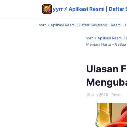
yyrr ⚡ Aplikasi Resmi | Daftar
yyrr ⚡ Aplikasi Resmi | Daftar Sekarang
›
Resmi
›
U
yyrr ⚡ Aplikasi Resmi |
Menjadi Harta – 898aa
Ulasan F
Menguba
12 Jun 2026
· Resmi