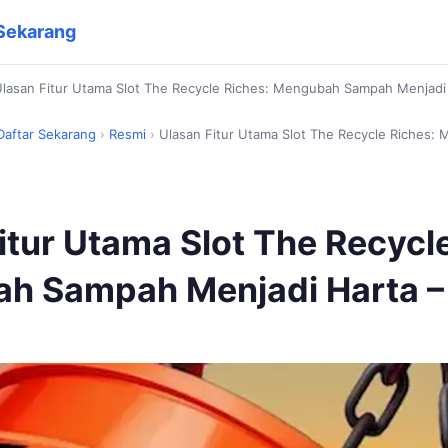
 Sekarang
lasan Fitur Utama Slot The Recycle Riches: Mengubah Sampah Menjadi
 Daftar Sekarang
›
Resmi
›
Ulasan Fitur Utama Slot The Recycle Riches
itur Utama Slot The Recycl
h Sampah Menjadi Harta –