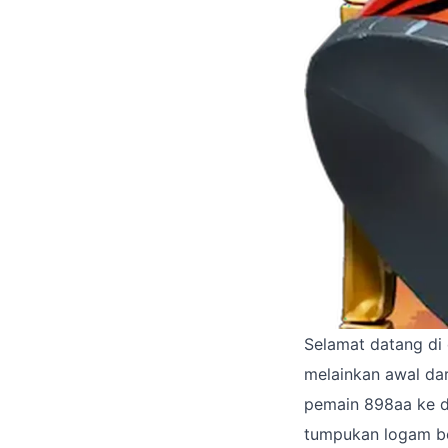
Selamat datang di 
melainkan awal da
pemain 898aa ke d
tumpukan logam be