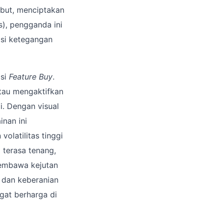
ebut, menciptakan
s), pengganda ini
asi ketegangan
psi
Feature Buy
.
atau mengaktifkan
. Dengan visual
inan ini
latilitas tinggi
 terasa tenang,
membawa kejutan
 dan keberanian
gat berharga di